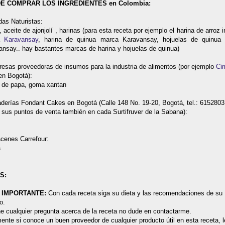
E COMPRAR LOS INGREDIENTES en Colombia:
das Naturistas:
, aceite de ajonjolí , harinas (para esta receta por ejemplo el harina de arroz i
a
Karavansay
, harina de quinua marca Karavansay, hojuelas de quinua
ansay.. hay bastantes marcas de harina y hojuelas de quinua)
resas proveedoras de insumos para la industria de alimentos (por ejemplo
Ci
n Bogotá):
a de papa, goma xantan
aderías Fondant Cakes en Bogotá (Calle 148 No. 19-20, Bogotá, tel.: 6152803
 sus puntos de venta también en cada Surtifruver de la Sabana):
acenes Carrefour:
a
S:
 IMPORTANTE:
Con cada receta siga su dieta y las recomendaciones de su
o.
ne cualquier pregunta acerca de la receta no dude en contactarme.
ente si conoce un buen proveedor de cualquier producto útil en esta receta, l