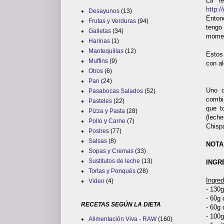
La r
http:/
Desayunos
(13)
Enton
Frutas y Verduras
(94)
tengo
Galletas
(34)
mome
Harinas
(1)
Mantequillas
(12)
Estos
Muffins
(9)
con al
Otros
(6)
Pan
(24)
Uno d
Pasabocas Salados
(52)
combi
Pasteles
(22)
que t
Pizza y Pasta
(28)
(lech
Pollo y Carne
(7)
Chisp
Postres
(77)
Salsas
(8)
NOTA
Sopas y Cremas
(33)
Sustitutos de leche
(13)
INGR
Tortas y Ponqués
(28)
Ingred
Video
(4)
- 130g
- 60g 
RECETAS SEGÚN LA DIETA
- 60g 
- 100g
Alimentación Viva - RAW
(160)