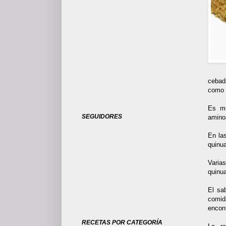
cebad
como 
Es mu
SEGUIDORES
aminoá
En la
quinua
Varia
quinu
El sa
comid
encont
RECETAS POR CATEGORÍA