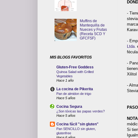
DOND
- Tien
stevia
Muffins de
marc
Mantequilla de
Nueces y Frutas
Karav
(Receta SCD Y
GFCFSF)
- Emp
Ltda.
e
fécul
MIS BLOGS FAVORITOS
- Pan
Gluten-Free Goddess
tienen
Quinoa Salad with Grilled
Xilitol
Vegetables
Hace 1 año
- Alm
La cocina de Pikerita
Stevi
Pan de almidon de trigo
Hace 5 años
Cocina Segura
PASO
¿Son tóxicas las papas verdes?
Hace 5 años
NOTA
médic
Cocina fácil "sin gluten"
Pan SENCILLO sin gluten,
Si tie
glutenfree
Igualm
Hace 6 años