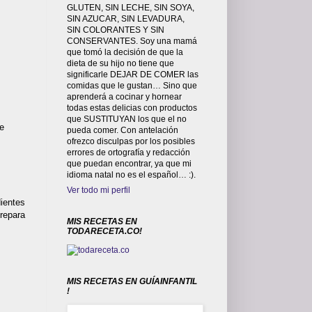
GLUTEN, SIN LECHE, SIN SOYA,
SIN AZUCAR, SIN LEVADURA,
SIN COLORANTES Y SIN
CONSERVANTES. Soy una mamá
que tomó la decisión de que la
dieta de su hijo no tiene que
significarle DEJAR DE COMER las
comidas que le gustan… Sino que
aprenderá a cocinar y hornear
todas estas delicias con productos
que SUSTITUYAN los que el no
de
pueda comer. Con antelación
ofrezco disculpas por los posibles
errores de ortografía y redacción
que puedan encontrar, ya que mi
idioma natal no es el español… :).
Ver todo mi perfil
ientes
repara
MIS RECETAS EN
TODARECETA.CO!
MIS RECETAS EN GUÍAINFANTIL
!