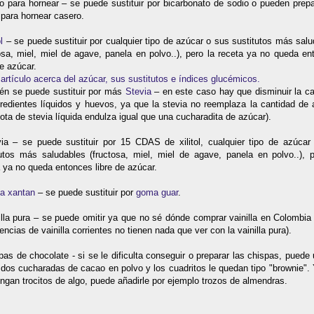
o para hornear – se puede sustituir por bicarbonato de sodio o pueden prep
para hornear casero.
l
– se puede sustituir por cualquier tipo de azúcar o sus sustitutos más sal
osa, miel, miel de agave, panela en polvo..), pero la receta ya no queda e
de azúcar.
 artículo acerca del azúcar, sus sustitutos e índices glucémicos.
én se puede sustituir por más
Stevia
– en este caso hay que disminuir la ca
gredientes líquidos y huevos, ya que la stevia no reemplaza la cantidad de 
ota de stevia líquida endulza igual que una cucharadita de azúcar).
via – se puede sustituir por 15 CDAS de xilitol, cualquier tipo de azúcar
tutos más saludables (fructosa, miel, miel de agave, panela en polvo..), p
 ya no queda entonces libre de azúcar.
a xantan
– se puede sustituir por
goma guar
.
illa pura – se puede omitir ya que no sé dónde comprar vainilla en Colombi
encias de vainilla corrientes no tienen nada que ver con la vainilla pura).
pas de chocolate - si se le dificulta conseguir o preparar las chispas, puede u
dos cucharadas de cacao en polvo y los cuadritos le quedan tipo "brownie".
ngan trocitos de algo, puede añadirle por ejemplo trozos de almendras.