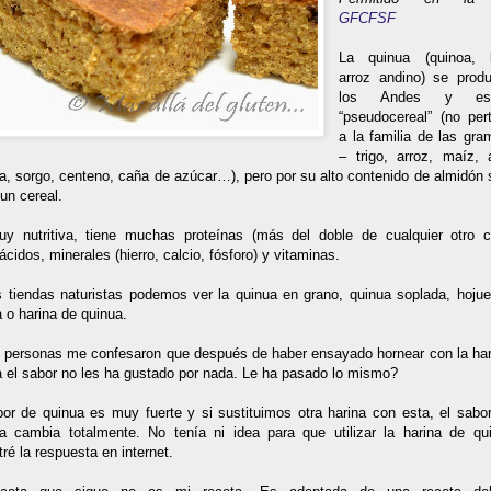
GFCFSF
La quinua (quinoa, 
arroz andino) se prod
los Andes y e
“pseudocereal” (no per
a la familia de las gra
– trigo, arroz, maíz, 
a, sorgo, centeno, caña de azúcar…), pero por su alto contenido de almidón 
un cereal.
y nutritiva, tiene muchas proteínas (más del doble de cualquier otro ce
cidos, minerales (hierro, calcio, fósforo) y vitaminas.
s tiendas naturistas podemos ver la quinua en grano, quinua soplada, hojue
 o harina de quinua.
s personas me confesaron que después de haber ensayado hornear con la har
a el sabor no les ha gustado por nada. Le ha pasado lo mismo?
bor de quinua es muy fuerte y si sustituimos otra harina con esta, el sabor
a cambia totalmente. No tenía ni idea para que utilizar la harina de qu
ré la respuesta en internet.