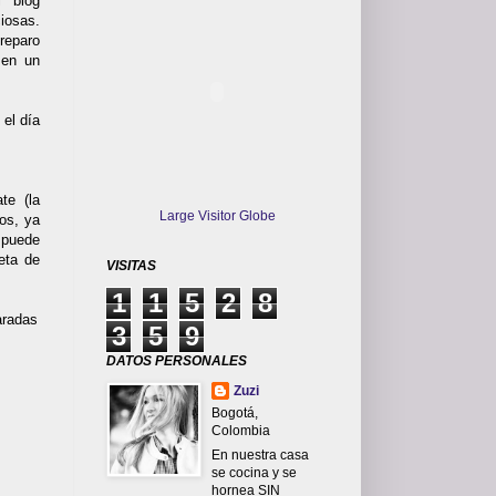
 blog
iosas.
reparo
 en un
el día
te (la
Large Visitor Globe
os, ya
 puede
eta de
VISITAS
1
1
5
2
8
aradas
3
5
9
DATOS PERSONALES
Zuzi
Bogotá,
Colombia
En nuestra casa
se cocina y se
hornea SIN