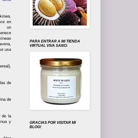
kinwa,
uce en
s un
tenece
míneas
PARA ENTRAR A MI TIENDA
avena,
VIRTUAL VIVA SANO:
se usa
real),
las de
ina de
 de la
inua y
GRACIAS POR VISITAR MI
BLOG!