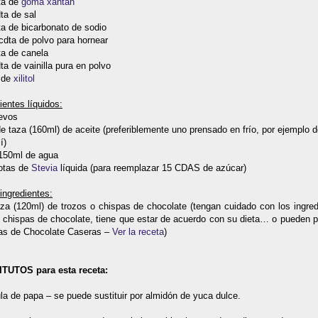
ta de
goma xantan
ta de sal
ta de bicarbonato de sodio
cdta de polvo para hornear
ta de canela
ta de vainilla pura en polvo
g de
xilitol
ientes líquidos:
uevos
de taza (160ml) de aceite (preferiblemente uno prensado en frío, por ejemplo 
í)
-150ml de agua
gotas de
Stevia
líquida (para reemplazar 15 CDAS de azúcar)
ingredientes:
aza (120ml) de trozos o chispas de chocolate (tengan cuidado con los ingred
s chispas de chocolate, tiene que estar de acuerdo con su dieta… o pueden p
as de Chocolate Caseras –
Ver la receta
)
TUTOS para esta receta:
la de papa – se puede sustituir por almidón de yuca dulce.