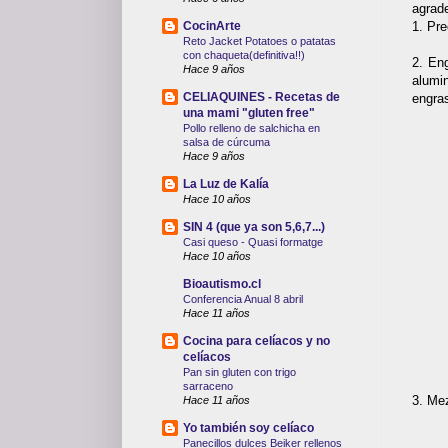
agrade
1. Pre
CocinArte
Reto Jacket Potatoes o patatas
con chaqueta(definitiva!!)
2. En
Hace 9 años
alumin
CELIAQUINES - Recetas de
engras
una mami "gluten free"
Pollo relleno de salchicha en
salsa de cúrcuma
Hace 9 años
La Luz de Kalía
Hace 10 años
SIN 4 (que ya son 5,6,7...)
Casi queso - Quasi formatge
Hace 10 años
Bioautismo.cl
Conferencia Anual 8 abril
Hace 11 años
Cocina para celíacos y no
celíacos
Pan sin gluten con trigo
sarraceno
3. Mez
Hace 11 años
Yo también soy celíaco
Panecillos dulces Beiker rellenos