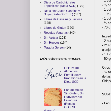
- 1 cd
Dieta de Carbohidratos
- ¾ cd
Específicos (Dieta SCD)
(179)
- 1 cd
Dieta sin Gluten Caseína y
- 1 ½ 
Soya (Dieta GFCFSF)
(387)
- 1 cd
Libres de Caseína y Lactosa
- ½ cd
(325)
- 70 
Libres de Gluten
(320)
Recetas Veganas
(340)
Ingred
Sin Azúcar
(108)
- 2 h
Sin Huevos
(164)
- 2/3 
Terapia Gerson
(14)
ajonjol
- 100
- 50 
MÁS LEÍDOS ESTA SEMANA
Otros 
Lista IV. de
Alimentos
- ½ t
Permitidos y
de la
Prohibidos en la
Chisp
Dieta SCD
Pan de Molde
Sin Gluten, Sin
SUSTI
Huevos y Sin
Levadura
- Fécu
(Receta
GFCFSF,
Vegana)