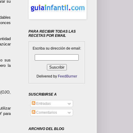
arar su
udables
ntonces
PARA RECIBIR TODAS LAS
RECETAS POR EMAIL
ntidad
azúcar
Escriba su dirección de email:
 o sus
ero la
Delivered by
FeedBurner
a (OJO,
SUSCRIBIRSE A
Entradas
tilizar
Comentarios
 Y para
ARCHIVO DEL BLOG