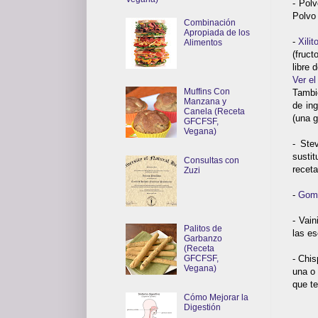
- Polv
Polvo 
Combinación
Apropiada de los
-
Xilito
Alimentos
(fruct
libre 
Ver el
Muffins Con
Tambi
Manzana y
de in
Canela (Receta
(una g
GFCFSF,
Vegana)
- Ste
susti
Consultas con
receta
Zuzi
-
Gom
- Vain
Palitos de
las es
Garbanzo
(Receta
- Chis
GFCFSF,
Vegana)
una o 
que te
Cómo Mejorar la
Digestión