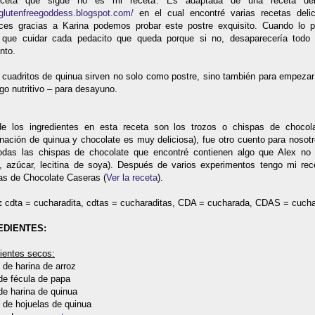
eceta que sigue no es mi receta. Es adaptada de una receta del
/glutenfreegoddess.blogspot.com/
en el cual encontré varias recetas delic
ces gracias a Karina podemos probar este postre exquisito. Cuando lo p
 que cuidar cada pedacito que queda porque si no, desaparecería todo
nto.
 cuadritos de quinua sirven no solo como postre, sino también para empezar 
go nutritivo – para desayuno.
e los ingredientes en esta receta son los trozos o chispas de chocola
nación de quinua y chocolate es muy deliciosa), fue otro cuento para nosotr
odas las chispas de chocolate que encontré contienen algo que Alex no
e, azúcar, lecitina de soya). Después de varios experimentos tengo mi rec
as de Chocolate Caseras (
Ver la receta
).
:
cdta = cucharadita, cdtas = cucharaditas, CDA = cucharada, CDAS = cuch
EDIENTES:
ientes secos:
 de harina de arroz
de fécula de papa
de harina de quinua
 de hojuelas de quinua