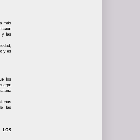
ada más
acción
 y las
medad,
o y es
ue los
cuerpo
ateria
aterias
de las
Y LOS