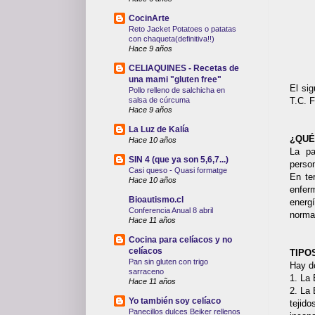
CocinArte
Reto Jacket Potatoes o patatas
con chaqueta(definitiva!!)
Hace 9 años
CELIAQUINES - Recetas de
una mami "gluten free"
El sig
Pollo relleno de salchicha en
T.C. 
salsa de cúrcuma
Hace 9 años
La Luz de Kalía
¿QUÉ
Hace 10 años
La pa
SIN 4 (que ya son 5,6,7...)
perso
Casi queso - Quasi formatge
En ter
Hace 10 años
enfer
Bioautismo.cl
energ
Conferencia Anual 8 abril
norma
Hace 11 años
Cocina para celíacos y no
celíacos
TIPO
Pan sin gluten con trigo
Hay d
sarraceno
1. La
Hace 11 años
2. La
Yo también soy celíaco
tejid
Panecillos dulces Beiker rellenos