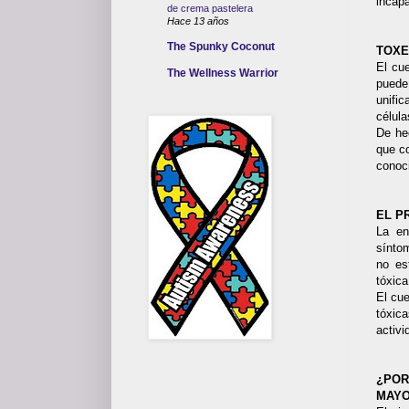
incapa
de crema pastelera
Hace 13 años
The Spunky Coconut
TOXE
El cue
The Wellness Warrior
puede
unifi
célula
De he
que c
conoc
EL P
La en
sínto
no es
tóxic
El cue
tóxic
activi
¿POR
MAYO