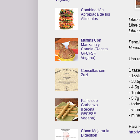
Combinación
Apropiada de los
Alimentos
Libre 
Libre 
Libre 
Muffins Con
Permi
Manzana y
Rece
Canela (Receta
GFCFSF,
Vegana)
Una re
1 taz
Consultas con
Zuzi
- 155
- 33,5
- 4,5g
- 1g d
- 5,7g
Palitos de
- todo
Garbanzo
- vita
(Receta
GFCFSF,
- mine
Vegana)
Para l
Cómo Mejorar la
http:/
Digestión