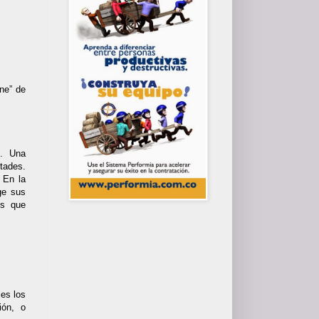
ene” de
”. Una
tades.
. En la
ge sus
es que
es los
ión, o