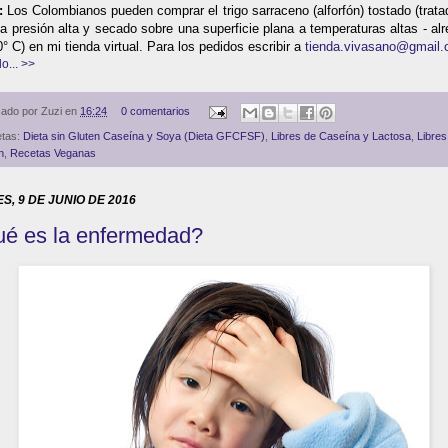
:
Los Colombianos pueden comprar el trigo sarraceno (alforfón) tostado (trat
a presión alta y secado sobre una superficie plana a temperaturas altas - al
° C) en mi tienda virtual. Para los pedidos escribir a
tienda.vivasano@gmail
o... >>
cado por
Zuzi
en
16:24
0 comentarios
etas:
Dieta sin Gluten Caseína y Soya (Dieta GFCFSF)
,
Libres de Caseína y Lactosa
,
Libres
n
,
Recetas Veganas
S, 9 DE JUNIO DE 2016
é es la enfermedad?