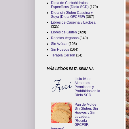
Dieta de Carbohidratos
Específicos (Dieta SCD)
(179)
Dieta sin Gluten Caseína y
Soya (Dieta GFCFSF)
(387)
Libres de Caseína y Lactosa
(325)
Libres de Gluten
(320)
Recetas Veganas
(340)
Sin Azúcar
(108)
Sin Huevos
(164)
Terapia Gerson
(14)
MÁS LEÍDOS ESTA SEMANA
Lista IV. de
Alimentos
Permitidos y
Prohibidos en la
Dieta SCD
Pan de Molde
Sin Gluten, Sin
Huevos y Sin
Levadura
(Receta
GFCFSF,
Vegana)