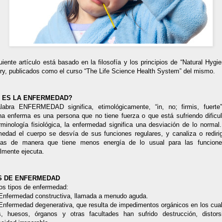
uiente artículo está basado en la filosofía y los principios de “Natural Hygi
Fry, publicados como el curso “The Life Science Health System” del mismo.
 ES LA ENFERMEDAD?
labra ENFERMEDAD significa, etimológicamente, “in, no; firmis, fuerte
na enferma es una persona que no tiene fuerza o que está sufriendo dificul
minología fisiológica, la enfermedad significa una desviación de lo normal
medad el cuerpo se desvía de sus funciones regulares, y canaliza o rediri
ías de manera que tiene menos energía de lo usual para las funcion
lmente ejecuta.
S DE ENFERMEDAD
os tipos de enfermedad:
 Enfermedad constructiva, llamada a menudo aguda.
 Enfermedad degenerativa, que resulta de impedimentos orgánicos en los cual
os, huesos, órganos y otras facultades han sufrido destrucción, distors