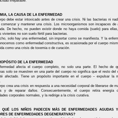
cidad irreparable.
MIA, LA CAUSA DE LA ENFERMEDAD
rpo debe estar intoxicado antes de crear una crisis. Ni las bacterias ni n
 comenzar y mantener una crisis. Los microorganismos son incapaces de 
cada. De hecho, no pueden existir donde no haya comida (suelo) para ellas,
s vivientes no son suelo fértil para bacterias.
cho, solo hay una enfermedad, sin importar como se manifiesta. Y la enfer
onocemos como enfermedad constructiva, es ocasionada por el cuerpo mism
ida como una crisis de toxemia o de curación.
ROPÓSITO DE LA ENFERMEDAD
fermedad afecta el cuerpo completo, no solo una parte. El hecho de q
mas solo se muestren en una parte del cuerpo no significa que el resto del 
té afectado. Tiene un propósito importante en el cuerpo – expulsar la m
a.
rpo crea una crisis en respuesta a una necesidad corporal de liberarse de m
as y de reparar daños. Consecuentemente, el cuerpo retira energía 
dades corporales normales, y la redirige a la crisis curativa.
 QUÉ LOS NIÑOS PADECEN MÁS DE ENFERMEDADES AGUDAS 
RES DE ENFERMEDADES DEGENERATIVAS?