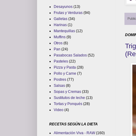
Desayunos
(13)
Frutas y Verduras
(94)
Publi
Galletas
(34)
Harinas
(1)
Mantequillas
(12)
DOMIN
Muffins
(9)
Otros
(6)
Tri
Pan
(24)
(Re
Pasabocas Salados
(52)
Pasteles
(22)
Pizza y Pasta
(28)
Pollo y Carne
(7)
Postres
(77)
Salsas
(8)
Sopas y Cremas
(33)
Sustitutos de leche
(13)
Tortas y Ponqués
(28)
Video
(4)
RECETAS SEGÚN LA DIETA
Alimentación Viva - RAW
(160)