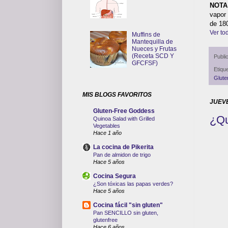
NOTA
vapor 
de 180
Ver tod
Muffins de
Mantequilla de
Nueces y Frutas
(Receta SCD Y
Publi
GFCFSF)
Etiqu
Glute
MIS BLOGS FAVORITOS
JUEVE
Gluten-Free Goddess
¿Qu
Quinoa Salad with Grilled
Vegetables
Hace 1 año
La cocina de Pikerita
Pan de almidon de trigo
Hace 5 años
Cocina Segura
¿Son tóxicas las papas verdes?
Hace 5 años
Cocina fácil "sin gluten"
Pan SENCILLO sin gluten,
glutenfree
Hace 6 años