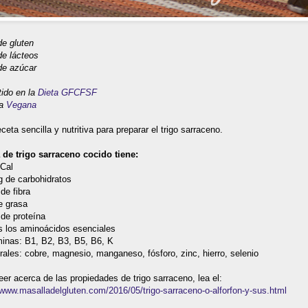
de gluten
de lácteos
de azúcar
tido en la
Dieta GFCFSF
ta
Vegana
ceta sencilla y nutritiva para preparar el trigo sarraceno.
a de trigo sarraceno cocido tiene:
kCal
g de carbohidratos
 de fibra
e grasa
 de proteína
s los aminoácidos esenciales
minas: B1, B2, B3, B5, B6, K
rales: cobre, magnesio, manganeso, fósforo, zinc, hierro, selenio
eer acerca de las propiedades de trigo sarraceno, lea el:
/www.masalladelgluten.com/2016/05/trigo-sarraceno-o-alforfon-y-sus.html