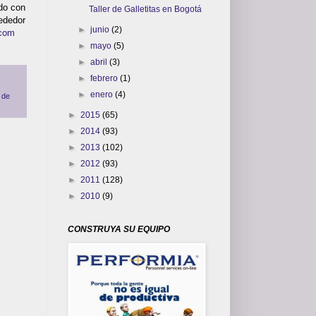
ado con
Taller de Galletitas en Bogotá
rededor
►
junio
(2)
.com
►
mayo
(5)
►
abril
(3)
►
febrero
(1)
►
enero
(4)
 de
►
2015
(65)
►
2014
(93)
►
2013
(102)
►
2012
(93)
►
2011
(128)
►
2010
(9)
CONSTRUYA SU EQUIPO