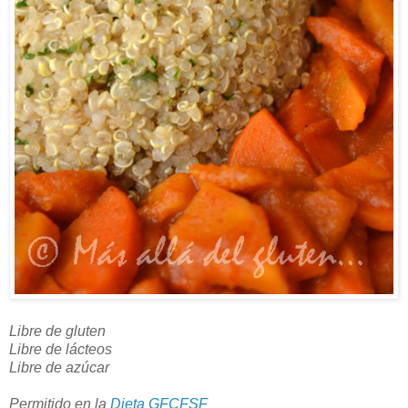
Libre de gluten
Libre de lácteos
Libre de azúcar
Permitido en la
Dieta GFCFSF