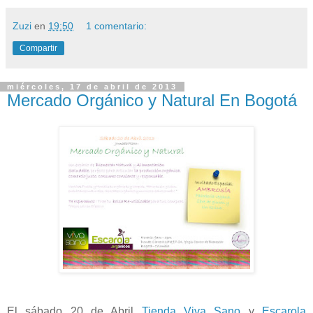
Zuzi
en
19:50
1 comentario:
Compartir
miércoles, 17 de abril de 2013
Mercado Orgánico y Natural En Bogotá
El sábado 20 de Abril
Tienda Viva Sano
y
Escarola