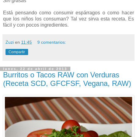
Sin grasas
Está pensando como consumir espárragos o como hacer
que los niños los consuman? Tal vez sirva esta receta. Es
fácil y con pocos ingredientes.
Zuzi
en
11:45
9 comentarios:
Compartir
lunes, 22 de abril de 2013
Burritos o Tacos RAW con Verduras
(Receta SCD, GFCFSF, Vegana, RAW)