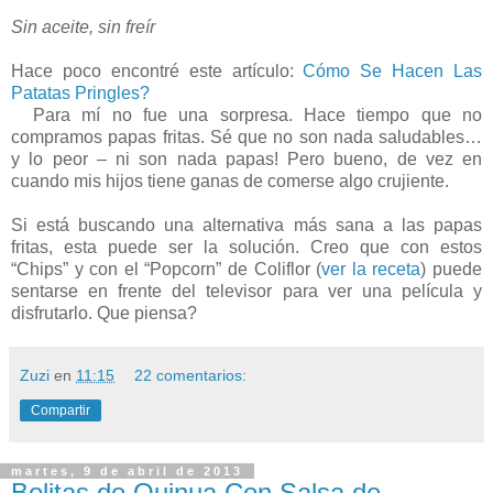
Sin aceite, sin freír
Hace poco encontré este artículo:
Cómo Se Hacen Las
Patatas Pringles?
Para mí no fue una sorpresa. Hace tiempo que no
compramos papas fritas. Sé que no son nada saludables…
y lo peor – ni son nada papas! Pero bueno, de vez en
cuando mis hijos tiene ganas de comerse algo crujiente.
Si está buscando una alternativa más sana a las papas
fritas, esta puede ser la solución. Creo que con estos
“Chips” y con el “Popcorn” de Coliflor (
ver la receta
) puede
sentarse en frente del televisor para ver una película y
disfrutarlo. Que piensa?
Zuzi
en
11:15
22 comentarios:
Compartir
martes, 9 de abril de 2013
Bolitas de Quinua Con Salsa de