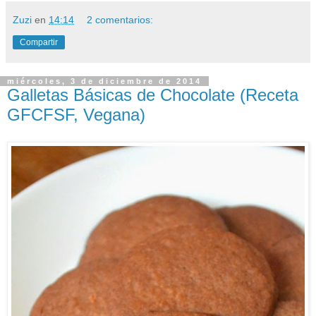
Zuzi
en
14:14
2 comentarios:
Compartir
miércoles, 3 de diciembre de 2014
Galletas Básicas de Chocolate (Receta
GFCFSF, Vegana)