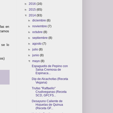
►
2016
(16)
►
2015
(65)
▼
2014
(93)
►
diciembre
(6)
►
noviembre
(7)
fas en
izamos
►
octubre
(8)
►
septiembre
(8)
►
agosto
(7)
 se lo
►
julio
(8)
►
junio
(8)
ados)
▼
mayo
(8)
Espaguetis de Pepino con
Salsa Cremosa de
Espinaca...
Dip de Alcachofas (Receta
Vegana)
Trufas "Raffaello"
Crudiveganas (Receta
SCD, GFCFS...
Desayuno Caliente de
Hojuelas de Quinua
(Receta GF...