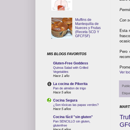
Permi
Muffins de
Con s
Mantequilla de
Nueces y Frutas
Esta 
(Receta SCD Y
frasc
GFCFSF)
ocasi
Pero 
MIS BLOGS FAVORITOS
recom
Gluten-Free Goddess
Prome
Quinoa Salad with Grilled
Vegetables
Ver tod
Hace 1 año
La cocina de Pikerita
Publi
Pan de almidon de trigo
Hace 5 años
Etiqu
Cocina Segura
¿Son tóxicas las papas verdes?
MARTE
Hace 5 años
Tru
Cocina fácil "sin gluten"
Pan SENCILLO sin gluten,
GF
glutenfree
Hace 6 años