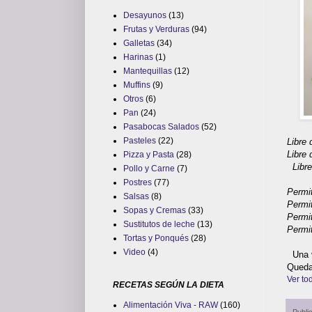
Desayunos
(13)
Frutas y Verduras
(94)
Galletas
(34)
Harinas
(1)
Mantequillas
(12)
Muffins
(9)
Otros
(6)
Pan
(24)
Pasabocas Salados
(52)
Pasteles
(22)
Libre
Libre 
Pizza y Pasta
(28)
Libre
Pollo y Carne
(7)
Postres
(77)
Permi
Salsas
(8)
Permi
Sopas y Cremas
(33)
Permi
Sustitutos de leche
(13)
Permi
Tortas y Ponqués
(28)
Video
(4)
Una v
Queda
Ver tod
RECETAS SEGÚN LA DIETA
Alimentación Viva - RAW
(160)