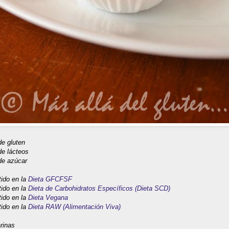
 de gluten
 de lácteos
de azúcar
tido en la
Dieta GFCFSF
tido en la
Dieta de Carbohidratos Específicos (Dieta SCD)
tido en la
Dieta Vegana
tido en la
Dieta RAW (Alimentación Viva)
arinas