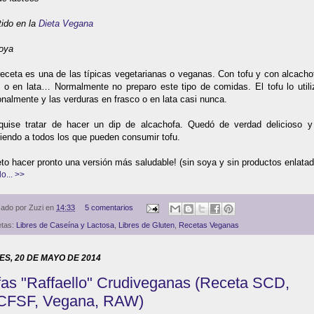
tido en la
Dieta Vegana
oya
receta es una de las típicas vegetarianas o veganas. Con tofu y con alcacho
o o en lata… Normalmente no preparo este tipo de comidas. El tofu lo util
onalmente y las verduras en frasco o en lata casi nunca.
quise tratar de hacer un dip de alcachofa. Quedó de verdad delicioso y
iendo a todos los que pueden consumir tofu.
to hacer pronto una versión más saludable! (sin soya y sin productos enlat
o... >>
cado por
Zuzi
en
14:33
5 comentarios
etas:
Libres de Caseína y Lactosa
,
Libres de Gluten
,
Recetas Veganas
S, 20 DE MAYO DE 2014
fas "Raffaello" Crudiveganas (Receta SCD,
CFSF, Vegana, RAW)