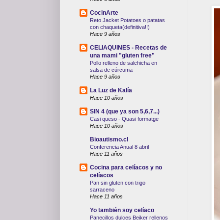
CocinArte
Reto Jacket Potatoes o patatas
con chaqueta(definitiva!!)
Hace 9 años
CELIAQUINES - Recetas de
una mami "gluten free"
Pollo relleno de salchicha en
salsa de cúrcuma
Hace 9 años
La Luz de Kalía
Hace 10 años
SIN 4 (que ya son 5,6,7...)
Casi queso - Quasi formatge
Hace 10 años
Bioautismo.cl
Conferencia Anual 8 abril
Hace 11 años
Cocina para celíacos y no
celíacos
Pan sin gluten con trigo
sarraceno
Hace 11 años
Yo también soy celíaco
Panecillos dulces Beiker rellenos