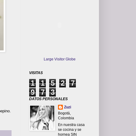
Large Visitor Globe
VISITAS
1
1
5
2
7
9
7
3
DATOS PERSONALES
Zuzi
epino.
Bogotá,
Colombia
En nuestra casa
se cocina y se
hornea SIN