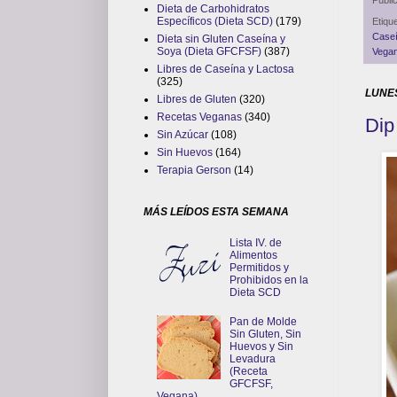
Publi
Dieta de Carbohidratos
Específicos (Dieta SCD)
(179)
Etiqu
Caseí
Dieta sin Gluten Caseína y
Soya (Dieta GFCFSF)
(387)
Vega
Libres de Caseína y Lactosa
(325)
LUNES
Libres de Gluten
(320)
Recetas Veganas
(340)
Dip
Sin Azúcar
(108)
Sin Huevos
(164)
Terapia Gerson
(14)
MÁS LEÍDOS ESTA SEMANA
Lista IV. de
Alimentos
Permitidos y
Prohibidos en la
Dieta SCD
Pan de Molde
Sin Gluten, Sin
Huevos y Sin
Levadura
(Receta
GFCFSF,
Vegana)