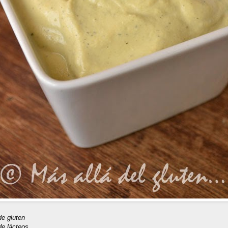
de gluten
de lácteos