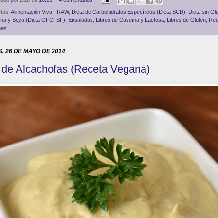
cado por
Zuzi
en
16:16
4 comentarios
etas:
Alimentación Viva - RAW
,
Dieta de Carbohidratos Específicos (Dieta SCD)
,
Dieta sin Gl
na y Soya (Dieta GFCFSF)
,
Ensaladas
,
Libres de Caseína y Lactosa
,
Libres de Gluten
,
Rec
nas
, 26 DE MAYO DE 2014
 de Alcachofas (Receta Vegana)