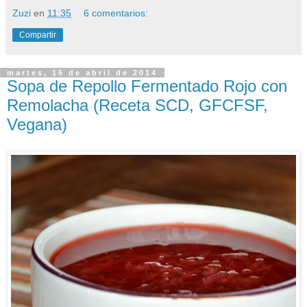
Zuzi
en
11:35
6 comentarios:
Compartir
martes, 15 de abril de 2014
Sopa de Repollo Fermentado Rojo con
Remolacha (Receta SCD, GFCFSF,
Vegana)