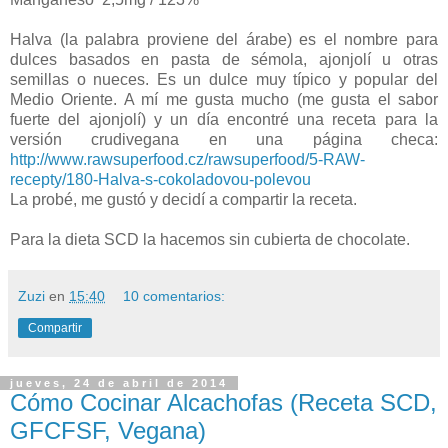
Halva (la palabra proviene del árabe) es el nombre para
dulces basados en pasta de sémola, ajonjolí u otras
semillas o nueces. Es un dulce muy típico y popular del
Medio Oriente. A mí me gusta mucho (me gusta el sabor
fuerte del ajonjolí) y un día encontré una receta para la
versión crudivegana en una página checa:
http://www.rawsuperfood.cz/rawsuperfood/5-RAW-
recepty/180-Halva-s-cokoladovou-polevou
La probé, me gustó y decidí a compartir la receta.
Para la dieta SCD la hacemos sin cubierta de chocolate.
Zuzi
en
15:40
10 comentarios:
Compartir
jueves, 24 de abril de 2014
Cómo Cocinar Alcachofas (Receta SCD,
GFCFSF, Vegana)