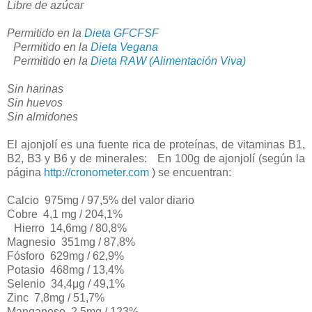
Libre de azúcar
Permitido en la
Dieta GFCFSF
Permitido en la
Dieta Vegana
Permitido en la
Dieta RAW (Alimentación Viva)
Sin harinas
Sin huevos
Sin almidones
El ajonjolí es una fuente rica de proteínas, de vitaminas B1,
B2, B3 y B6 y de minerales: En 100g de ajonjolí (según la
página
http://cronometer.com
) se encuentran:
Calcio 975mg / 97,5% del valor diario
Cobre 4,1 mg / 204,1%
Hierro 14,6mg / 80,8%
Magnesio 351mg / 87,8%
Fósforo 629mg / 62,9%
Potasio 468mg / 13,4%
Selenio 34,4μg / 49,1%
Zinc 7,8mg / 51,7%
Manganeso 2,5mg / 123%