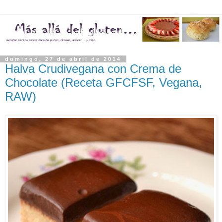
domingo, 27 de abril de 2014
Halva Crudivegana con Crema de
Chocolate (Receta GFCFSF, Vegana,
RAW)