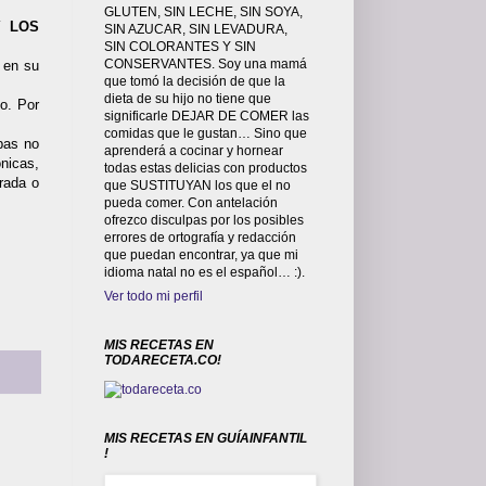
GLUTEN, SIN LECHE, SIN SOYA,
Y LOS
SIN AZUCAR, SIN LEVADURA,
SIN COLORANTES Y SIN
CONSERVANTES. Soy una mamá
 en su
que tomó la decisión de que la
dieta de su hijo no tiene que
mo. Por
significarle DEJAR DE COMER las
comidas que le gustan… Sino que
pas no
aprenderá a cocinar y hornear
nicas,
todas estas delicias con productos
rada o
que SUSTITUYAN los que el no
pueda comer. Con antelación
ofrezco disculpas por los posibles
errores de ortografía y redacción
que puedan encontrar, ya que mi
idioma natal no es el español… :).
Ver todo mi perfil
MIS RECETAS EN
TODARECETA.CO!
MIS RECETAS EN GUÍAINFANTIL
!