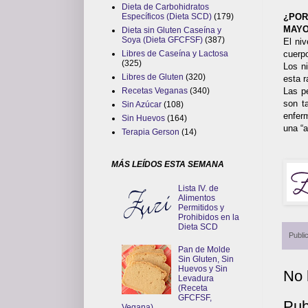
Dieta de Carbohidratos
¿POR
Específicos (Dieta SCD)
(179)
MAYO
Dieta sin Gluten Caseína y
Soya (Dieta GFCFSF)
(387)
El ni
cuerpo
Libres de Caseína y Lactosa
(325)
Los ni
Libres de Gluten
(320)
esta r
Las p
Recetas Veganas
(340)
son t
Sin Azúcar
(108)
enfer
Sin Huevos
(164)
una “a
Terapia Gerson
(14)
MÁS LEÍDOS ESTA SEMANA
Lista IV. de
Alimentos
Permitidos y
Prohibidos en la
Dieta SCD
Publi
Pan de Molde
Sin Gluten, Sin
Huevos y Sin
No 
Levadura
(Receta
GFCFSF,
Pub
Vegana)