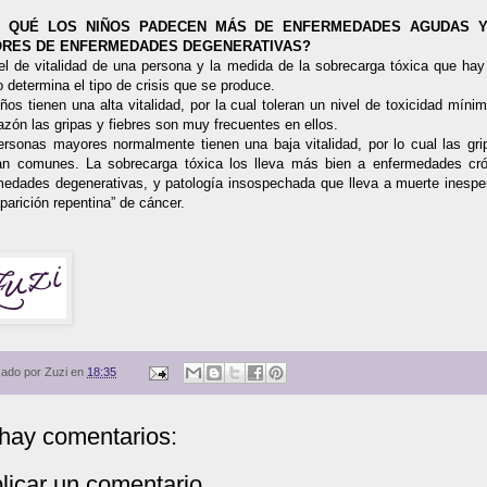
 QUÉ LOS NIÑOS PADECEN MÁS DE ENFERMEDADES AGUDAS 
RES DE ENFERMEDADES DEGENERATIVAS?
vel de vitalidad de una persona y la medida de la sobrecarga tóxica que hay
 determina el tipo de crisis que se produce.
ños tienen una alta vitalidad, por la cual toleran un nivel de toxicidad míni
azón las gripas y fiebres son muy frecuentes en ellos.
ersonas mayores normalmente tienen una baja vitalidad, por lo cual las gri
an comunes. La sobrecarga tóxica los lleva más bien a enfermedades cró
medades degenerativas, y patología insospechada que lleva a muerte inespe
parición repentina” de cáncer.
cado por
Zuzi
en
18:35
hay comentarios:
licar un comentario