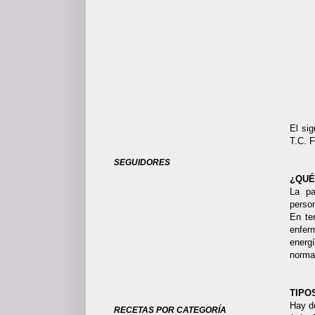
El sig
T.C. 
SEGUIDORES
¿QUÉ
La pa
perso
En ter
enfer
energ
norma
TIPO
Hay d
RECETAS POR CATEGORÍA