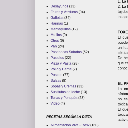
1. La
2. La
Desayunos
(13)
tejid
Frutas y Verduras
(94)
incapa
Galletas
(34)
Harinas
(1)
Mantequillas
(12)
TOXE
Muffins
(9)
El cue
Otros
(6)
puede
Pan
(24)
unifi
Pasabocas Salados
(52)
célula
De he
Pasteles
(22)
que c
Pizza y Pasta
(28)
conoc
Pollo y Carne
(7)
Postres
(77)
Salsas
(8)
EL P
Sopas y Cremas
(33)
La en
Sustitutos de leche
(13)
sínto
Tortas y Ponqués
(28)
no es
Video
(4)
tóxic
El cue
tóxic
RECETAS SEGÚN LA DIETA
activi
Alimentación Viva - RAW
(160)