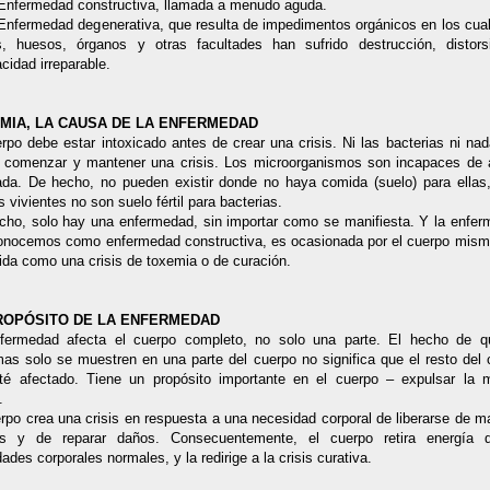
 Enfermedad constructiva, llamada a menudo aguda.
 Enfermedad degenerativa, que resulta de impedimentos orgánicos en los cual
os, huesos, órganos y otras facultades han sufrido destrucción, distors
cidad irreparable.
MIA, LA CAUSA DE LA ENFERMEDAD
rpo debe estar intoxicado antes de crear una crisis. Ni las bacterias ni n
 comenzar y mantener una crisis. Los microorganismos son incapaces de 
cada. De hecho, no pueden existir donde no haya comida (suelo) para ellas,
s vivientes no son suelo fértil para bacterias.
cho, solo hay una enfermedad, sin importar como se manifiesta. Y la enfer
onocemos como enfermedad constructiva, es ocasionada por el cuerpo mism
ida como una crisis de toxemia o de curación.
ROPÓSITO DE LA ENFERMEDAD
fermedad afecta el cuerpo completo, no solo una parte. El hecho de q
mas solo se muestren en una parte del cuerpo no significa que el resto del 
té afectado. Tiene un propósito importante en el cuerpo – expulsar la m
a.
rpo crea una crisis en respuesta a una necesidad corporal de liberarse de m
as y de reparar daños. Consecuentemente, el cuerpo retira energía 
dades corporales normales, y la redirige a la crisis curativa.