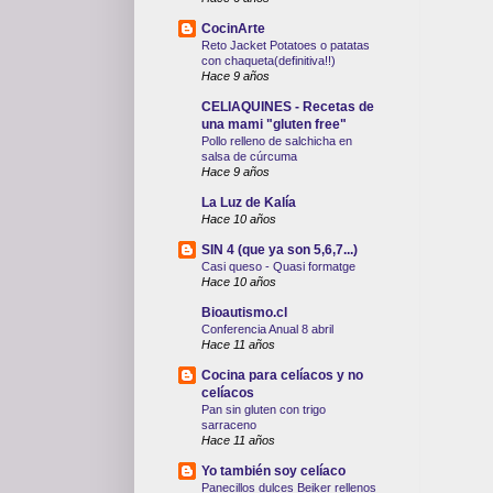
CocinArte
Reto Jacket Potatoes o patatas
con chaqueta(definitiva!!)
Hace 9 años
CELIAQUINES - Recetas de
una mami "gluten free"
Pollo relleno de salchicha en
salsa de cúrcuma
Hace 9 años
La Luz de Kalía
Hace 10 años
SIN 4 (que ya son 5,6,7...)
Casi queso - Quasi formatge
Hace 10 años
Bioautismo.cl
Conferencia Anual 8 abril
Hace 11 años
Cocina para celíacos y no
celíacos
Pan sin gluten con trigo
sarraceno
Hace 11 años
Yo también soy celíaco
Panecillos dulces Beiker rellenos