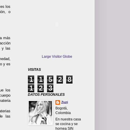
es los
ión, o
ada más
acción
 y las
Large Visitor Globe
medad,
o y es
VISITAS
1
1
5
2
8
1
2
3
ue los
DATOS PERSONALES
cuerpo
ateria
Zuzi
Bogotá,
aterias
Colombia
de las
En nuestra casa
se cocina y se
hornea SIN