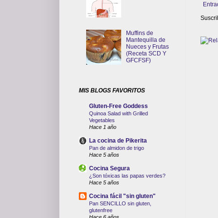
Entra
Suscri
Muffins de
Mantequilla de
Nueces y Frutas
(Receta SCD Y
GFCFSF)
MIS BLOGS FAVORITOS
Gluten-Free Goddess
Quinoa Salad with Grilled
Vegetables
Hace 1 año
La cocina de Pikerita
Pan de almidon de trigo
Hace 5 años
Cocina Segura
¿Son tóxicas las papas verdes?
Hace 5 años
Cocina fácil "sin gluten"
Pan SENCILLO sin gluten,
glutenfree
Hace 6 años