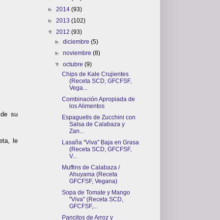
►
2014
(93)
►
2013
(102)
▼
2012
(93)
►
diciembre
(5)
►
noviembre
(8)
▼
octubre
(9)
Chips de Kale Crujientes
(Receta SCD, GFCFSF,
Vega...
Combinación Apropiada de
los Alimentos
 de su
Espaguetis de Zucchini con
Salsa de Calabaza y
Zan...
ta, le
Lasaña "Viva" Baja en Grasa
(Receta SCD, GFCFSF,
V...
Muffins de Calabaza /
Ahuyama (Receta
GFCFSF, Vegana)
Sopa de Tomate y Mango
"Viva" (Receta SCD,
GFCFSF,...
Pancitos de Arroz y