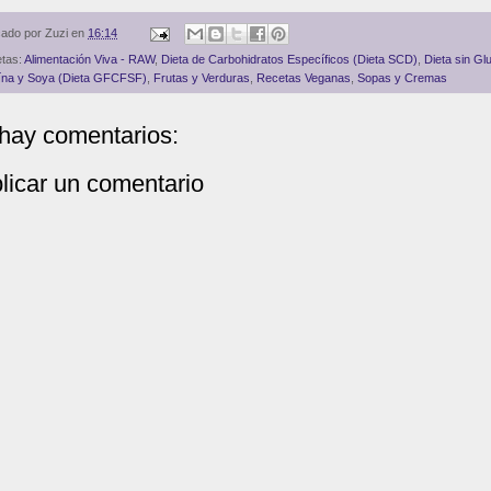
cado por
Zuzi
en
16:14
etas:
Alimentación Viva - RAW
,
Dieta de Carbohidratos Específicos (Dieta SCD)
,
Dieta sin Gl
na y Soya (Dieta GFCFSF)
,
Frutas y Verduras
,
Recetas Veganas
,
Sopas y Cremas
hay comentarios:
licar un comentario