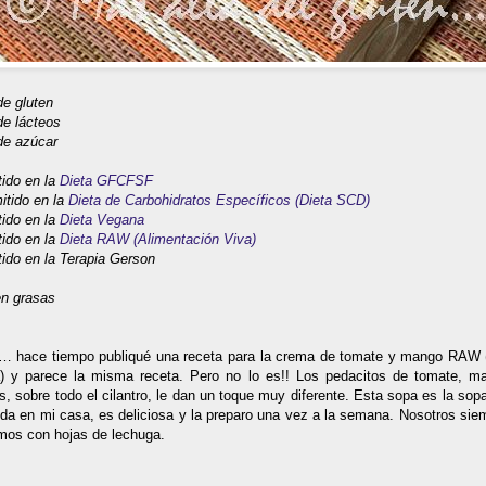
 de gluten
 de lácteos
de azúcar
tido en la
Dieta GFCFSF
tido en la
Dieta de Carbohidratos Específicos (Dieta SCD)
tido en la
Dieta Vegana
tido en la
Dieta RAW (Alimentación Viva)
ido en la Terapia Gerson
en grasas
… hace tiempo publiqué una receta para la crema de tomate y mango RAW (
a) y parece la misma receta. Pero no lo es!! Los pedacitos de tomate, m
s, sobre todo el cilantro, le dan un toque muy diferente. Esta sopa es la s
ida en mi casa, es deliciosa y la preparo una vez a la semana. Nosotros sie
os con hojas de lechuga.