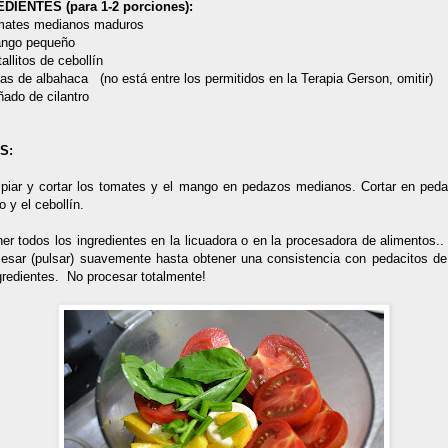
DIENTES (para 1-2 porciones):
omates medianos maduros
ango pequeño
allitos de cebollín
jas de albahaca (no está entre los permitidos en la Terapia Gerson, omitir)
ñado de cilantro
S:
mpiar y cortar los tomates y el mango en pedazos medianos. Cortar en peda
ro y el cebollín.
er todos los ingredientes en la licuadora o en la procesadora de alimentos..
cesar (pulsar) suavemente hasta obtener una consistencia con pedacitos de
gredientes. No procesar totalmente!