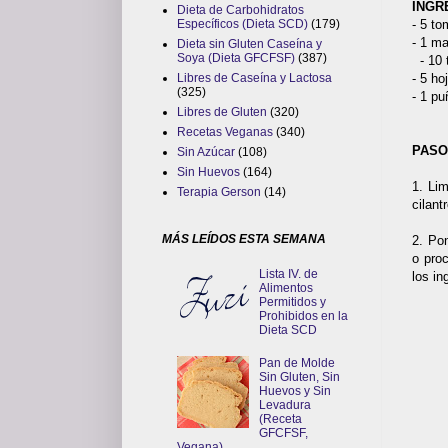
INGRE
Dieta de Carbohidratos
- 5 t
Específicos (Dieta SCD)
(179)
- 1 m
Dieta sin Gluten Caseína y
Soya (Dieta GFCFSF)
(387)
- 10 t
- 5 ho
Libres de Caseína y Lactosa
(325)
- 1 pu
Libres de Gluten
(320)
Recetas Veganas
(340)
PASO
Sin Azúcar
(108)
Sin Huevos
(164)
1. Li
Terapia Gerson
(14)
cilant
MÁS LEÍDOS ESTA SEMANA
2. Pon
o pro
Lista IV. de
los in
Alimentos
Permitidos y
Prohibidos en la
Dieta SCD
Pan de Molde
Sin Gluten, Sin
Huevos y Sin
Levadura
(Receta
GFCFSF,
Vegana)