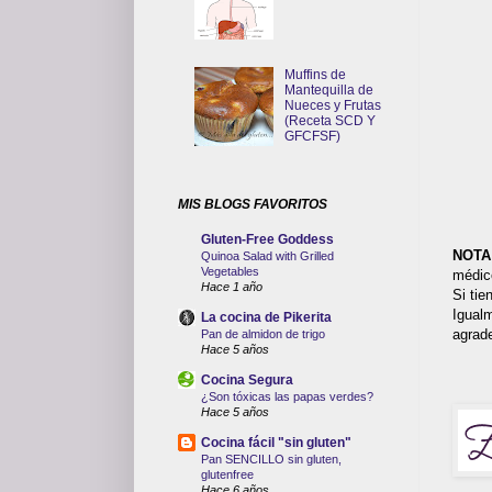
Muffins de
Mantequilla de
Nueces y Frutas
(Receta SCD Y
GFCFSF)
MIS BLOGS FAVORITOS
Gluten-Free Goddess
NOTA
Quinoa Salad with Grilled
Vegetables
médi
Hace 1 año
Si tie
Igual
La cocina de Pikerita
agrade
Pan de almidon de trigo
Hace 5 años
Cocina Segura
¿Son tóxicas las papas verdes?
Hace 5 años
Cocina fácil "sin gluten"
Pan SENCILLO sin gluten,
glutenfree
Hace 6 años