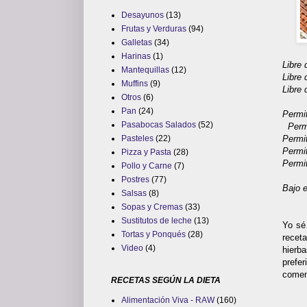
Desayunos
(13)
Frutas y Verduras
(94)
Galletas
(34)
Harinas
(1)
Libre
Mantequillas
(12)
Libre
Muffins
(9)
Libre 
Otros
(6)
Pan
(24)
Permi
Pasabocas Salados
(52)
Permi
Permi
Pasteles
(22)
Permi
Pizza y Pasta
(28)
Permit
Pollo y Carne
(7)
Postres
(77)
Bajo 
Salsas
(8)
Sopas y Cremas
(33)
Sustitutos de leche
(13)
Yo sé
Tortas y Ponqués
(28)
recet
Video
(4)
hierba
prefer
comem
RECETAS SEGÚN LA DIETA
Alimentación Viva - RAW
(160)