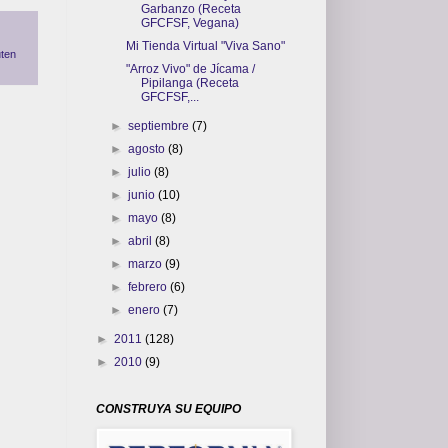
Garbanzo (Receta
GFCFSF, Vegana)
Mi Tienda Virtual "Viva Sano"
uten
"Arroz Vivo" de Jícama /
Pipilanga (Receta
GFCFSF,...
►
septiembre
(7)
►
agosto
(8)
►
julio
(8)
►
junio
(10)
►
mayo
(8)
►
abril
(8)
►
marzo
(9)
►
febrero
(6)
►
enero
(7)
►
2011
(128)
►
2010
(9)
CONSTRUYA SU EQUIPO