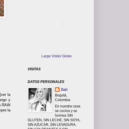
Large Visitor Globe
VISITAS
DATOS PERSONALES
Zuzi
ver la
Bogotá,
ango y
Colombia
opa RAW
En nuestra casa
mpre la
se cocina y se
hornea SIN
GLUTEN, SIN LECHE, SIN SOYA,
SIN AZUCAR, SIN LEVADURA,