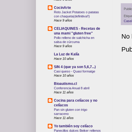
CocinArte
Publi
Reto Jacket Potatoes o patatas
Etiqu
con chaqueta(definitiva!!)
Hace 9 años
Caseí
CELIAQUINES - Recetas de
una mami "gluten free"
No 
Pollo relleno de salchicha en
salsa de cúrcuma
Hace 9 años
Pub
La Luz de Kalía
Hace 10 años
SIN 4 (que ya son 5,6,7...)
Casi queso - Quasi formatge
Hace 10 años
Bioautismo.cl
Conferencia Anual 8 abril
Hace 11 años
Cocina para celíacos y no
celíacos
Pan sin gluten con trigo
sarraceno
Hace 11 años
Yo también soy celíaco
Panecillos dulces Beiker rellenos